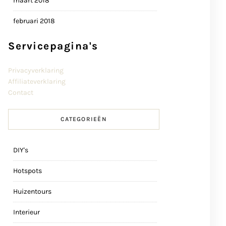
maart 2018
februari 2018
Servicepagina's
Privacyverklaring
Affiliateverklaring
Contact
CATEGORIEËN
DIY's
Hotspots
Huizentours
Interieur