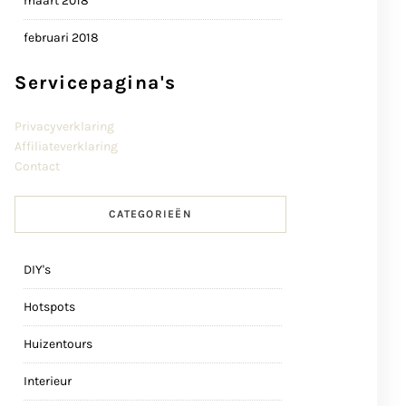
maart 2018
februari 2018
Servicepagina's
Privacyverklaring
Affiliateverklaring
Contact
CATEGORIEËN
DIY's
Hotspots
Huizentours
Interieur